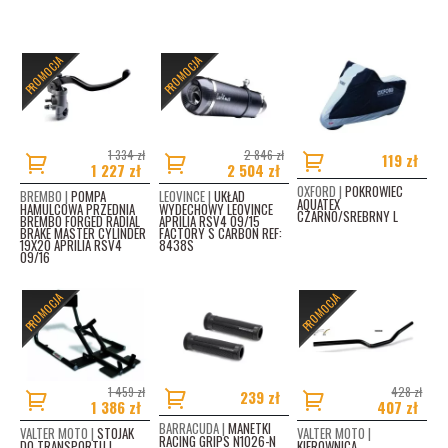
PRODUKTY POWIĄZANE
PROMOCJA
PROMOCJA
1 334 zł
2 846 zł
119 zł
1 227 zł
2 504 zł
OXFORD |
POKROWIEC
BREMBO |
POMPA
LEOVINCE |
UKŁAD
AQUATEX
HAMULCOWA PRZEDNIA
WYDECHOWY LEOVINCE
CZARNO/SREBRNY L
BREMBO FORGED RADIAL
APRILIA RSV4 09/15
BRAKE MASTER CYLINDER
FACTORY S CARBON REF:
19X20 APRILIA RSV4
8438S
09/16
PROMOCJA
PROMOCJA
1 459 zł
428 zł
239 zł
1 386 zł
407 zł
BARRACUDA |
MANETKI
VALTER MOTO |
STOJAK
VALTER MOTO |
RACING GRIPS N1026-N
DO TRANSPORTU I
KIEROWNICA