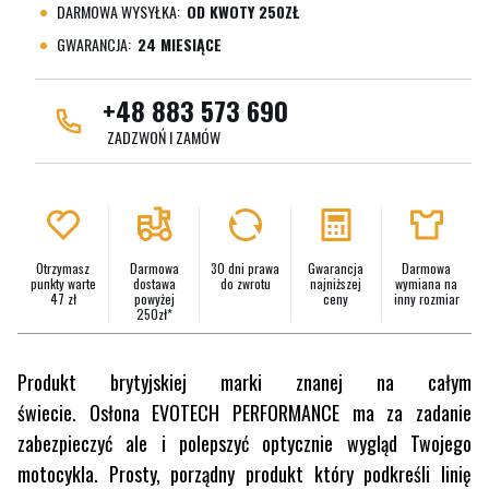
DARMOWA WYSYŁKA:
OD KWOTY 250ZŁ
GWARANCJA:
24 MIESIĄCE
+48 883 573 690
ZADZWOŃ I ZAMÓW
Otrzymasz
Darmowa
30 dni prawa
Gwarancja
Darmowa
punkty warte
dostawa
do zwrotu
najniższej
wymiana na
47 zł
powyżej
ceny
inny rozmiar
250zł*
Produkt brytyjskiej marki znanej na całym
świecie. Osłona EVOTECH PERFORMANCE ma za zadanie
zabezpieczyć ale i polepszyć optycznie wygląd Twojego
motocykla. Prosty, porządny produkt który podkreśli linię