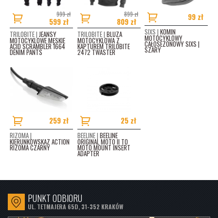
999 zł
899 zł
99 zł
599 zł
809 zł
SIXS |
KOMIN
TRILOBITE |
JEANSY
TRILOBITE |
BLUZA
MOTOCYKLOWY
MOTOCYKLOWE MĘSKIE
MOTOCYKLOWA Z
CAŁOSEZONOWY SIXS |
ACID SCRAMBLER 1664
KAPTUREM TRILOBITE
SZARY
DENIM PANTS
2472 TWASTER
259 zł
25 zł
RIZOMA |
BEELINE |
BEELINE
KIERUNKOWSKAZ ACTION
ORIGINAL MOTO II TO
RIZOMA CZARNY
MOTO MOUNT INSERT
ADAPTER
PUNKT ODBIORU
UL. TETMAJERA 65D, 31-352 KRAKÓW