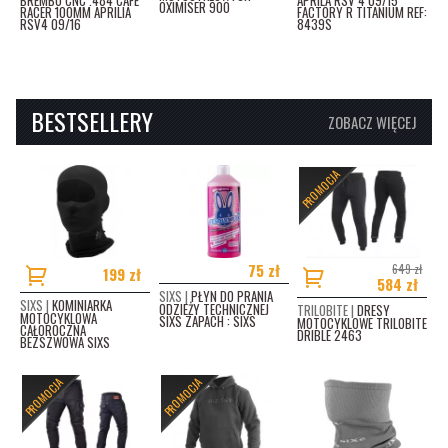
OXIMISER 900
RACER 100MM APRILIA
FACTORY R TITANIUM REF:
RSV4 09/16
8439S
BESTSELLERY
ZOBACZ WIĘCEJ
PROMOCJA
75 zł
649 zł
199 zł
584 zł
SIXS |
PŁYN DO PRANIA
SIXS |
KOMINIARKA
ODZIEŻY TECHNICZNEJ
TRILOBITE |
DRESY
MOTOCYKLOWA
SIXS ZAPACH : SIXS
MOTOCYKLOWE TRILOBITE
CAŁOROCZNA
DRIBLE 2463
BEZSZWOWA SIXS
PROMOCJA
PROMOCJA