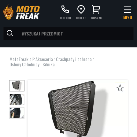
MENU
TELEFON
DOJAZD
KOSZYK
>
>
>
MotoFreak.pl
Akcesoria
Crashpady i ochrona
Osłony Chłodnicy i Silnika