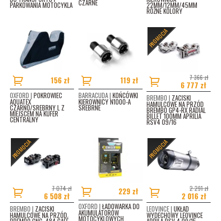
CZARNE
PARKOWANIA MOTOCYKLA
22MM/12MM/45MM
RÓŻNE KOLORY
PROMOCJA
7 366 zł
156 zł
119 zł
6 777 zł
OXFORD |
POKROWIEC
BARRACUDA |
KOŃCÓWKI
BREMBO |
ZACISKI
AQUATEX
KIEROWNICY N1000-A
HAMULCOWE NA PRZÓD
CZARNO/SREBRNY L Z
SREBRNE
BREMBO GP4-RX RADIAL
MIEJSCEM NA KUFER
BILLET 100MM APRILIA
CENTRALNY
RSV4 09/16
PROMOCJA
PROMOCJA
7 074 zł
2 291 zł
229 zł
6 508 zł
2 016 zł
OXFORD |
ŁADOWARKA DO
BREMBO |
ZACISKI
LEOVINCE |
UKŁAD
AKUMULATORÓW
HAMULCOWE NA PRZÓD
WYDECHOWY LEOVINCE
MOTOCYKLOWYCH
BREMBO CNC .484 CAFÉ
APRILA RSV 4 09/15