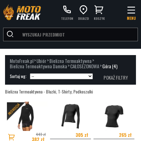
MENU
TELEFON
DOJAZD
KOSZYK
>
>
>
MotoFreak.pl
Ubiór
Bielizna Termoaktywna
>
>
Bielizna Termoaktywna Damska
CAŁOSEZONOWA
Góra
(4)
Sortuj wg:
POKAŻ FILTRY
Bielizna Termoaktywna - Bluzki, T-Shirty, Podkoszulki
PROMOCJA
305 zł
265 zł
449 zł
382 zł