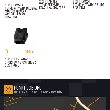
SIXS |
DAMSKA
SIXS |
DAMSKI
TERMOAKTYWNA
TERMOAKTYWNY T-SHIRT
SIXS |
DAMSKA
KOSZULKA SIXS FTS2
SIXS FTS1
TERMOAKTYWNA BIELIZNA
MOTOCYKLOWA +
WINDSHELL SIXS
KOSZULKA
159 zł
SIXS |
BEZSZWOWY,
SPORTOWY BIUSTONOSZ
SIXS FRGV3
PUNKT ODBIORU
UL. TETMAJERA 65D, 31-352 KRAKÓW