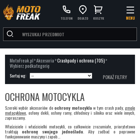
MENU
TELEFON
DOJAZD
KOSZYK
>
>
>
MotoFreak.pl
Akcesoria
Crashpady i ochrona
(705)
Wybierz podkategorię
Sortuj wg:
POKAŻ FILTRY
PRODUCENCI
OCHRONA MOTOCYKLA
BARRACUDA
(59)
Szeroki wybór akcesoriów do
ochrony motocykla
w tym crash pady,
gmole
DE PRETTO MOTO
(4)
motocyklowe
, osłony dekli, osłony ramy, chłodnicy i silnika oraz wiele innych,
zapraszamy.
EVOTECH PERFORMANCE
(280)
Właściciele i właścicielki motocykli, co całkowicie zrozumiałe, priorytetowo
traktują
ochronę swojego jednośladu
. Aby zadbać o poprawne
GB RACING
(116)
funkcjonowanie maszyny i zapob...