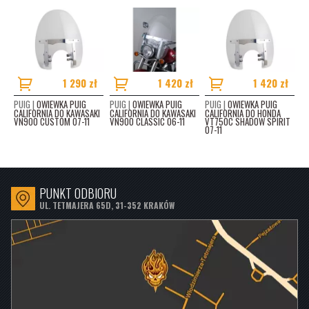
1 290 zł
1 420 zł
1 420 zł
PUIG |
OWIEWKA PUIG
PUIG |
OWIEWKA PUIG
PUIG |
OWIEWKA PUIG
CALIFORNIA DO KAWASAKI
CALIFORNIA DO KAWASAKI
CALIFORNIA DO HONDA
VN900 CUSTOM 07-11
VN900 CLASSIC 06-11
VT750C SHADOW SPIRIT
07-11
PUNKT ODBIORU
UL. TETMAJERA 65D, 31-352 KRAKÓW