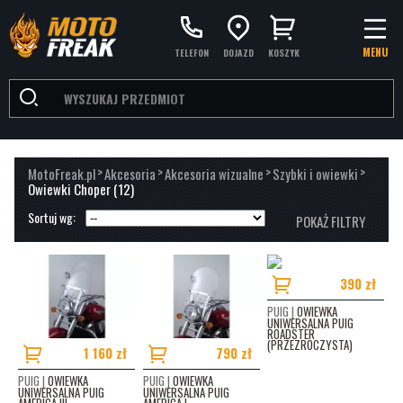
MENU
TELEFON
DOJAZD
KOSZYK
>
>
>
>
MotoFreak.pl
Akcesoria
Akcesoria wizualne
Szybki i owiewki
Owiewki Choper
(12)
Sortuj wg:
POKAŻ FILTRY
PRODUCENCI
390 zł
PUIG
(12)
PUIG |
OWIEWKA
UNIWERSALNA PUIG
MODELE MOTOCYKLI
ROADSTER
(PRZEZROCZYSTA)
1 160 zł
790 zł
UNIWERSALNE KAŻDY MODEL (1980 - 2018)
(7)
PUIG |
OWIEWKA
PUIG |
OWIEWKA
UNIWERSALNA PUIG
UNIWERSALNA PUIG
HONDA SPIRIT 750 C (2007 - 2011)
(1)