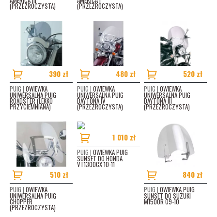
AMERICA III
AMERICA I
(PRZEZROCZYSTA)
(PRZEZROCZYSTA)
HONDA VT 1300 CX (2010 - 2014)
(1)
KAWASAKI VN 900 (2006 - 2015)
(2)
SUZUKI VL INTURDER 1800 (2007 - 2011)
(1)
390 zł
480 zł
520 zł
BESTELLERY
(2)
PUIG |
OWIEWKA
PUIG |
OWIEWKA
PUIG |
OWIEWKA
UNIWERSALNA PUIG
UNIWERSALNA PUIG
UNIWERSALNA PUIG
ROADSTER (LEKKO
DAYTONA IV
DAYTONA III
PRZYCIEMNIANA)
(PRZEZROCZYSTA)
(PRZEZROCZYSTA)
PRICE
0
zł
1420
zł
1 010 zł
PUIG |
OWIEWKA PUIG
SUNSET DO HONDA
VT1300CX 10-11
510 zł
840 zł
PUIG |
OWIEWKA
PUIG |
OWIEWKA PUIG
UNIWERSALNA PUIG
SUNSET DO SUZUKI
CHOPPER
M1500R 09-10
(PRZEZROCZYSTA)