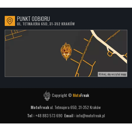
PRICE
0
zł
369
zł
PUNKT ODBIORU
UL. TETMAJERA 65D, 31-352 KRAKÓW
Kliknij, aby wczytać mapę
Copyright ©
Moto
Freak
MotoFreak
ul. Tetmajera 65D,
31-352
Kraków
Tel :
+48 883 573 690
Email :
info@motofreak.pl