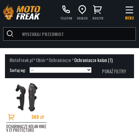
MENU
TELEFON
DOJAZD
KOSZYK
>
>
>
MotoFreak.pl
Ubiór
Ochraniacze
Ochraniacze kolan
(1)
Sortuj wg:
POKAŻ FILTRY
PRODUCENCI
MODELE MOTOCYKLI
BESTELLERY
(1)
369 zł
OCHARNIACZE KOLAN KNEE
V E1 PROTECTORS