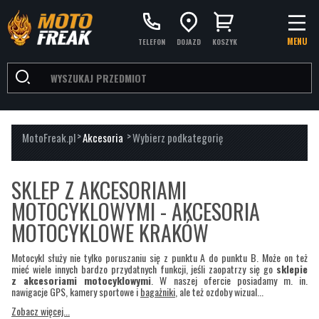
MENU
TELEFON
DOJAZD
KOSZYK
>
>
MotoFreak.pl
Akcesoria
Wybierz podkategorię
PRODUCENCI
SKLEP Z AKCESORIAMI
ARP RACING PARTS
(45)
MOTOCYKLOWYMI - AKCESORIA
MOTOCYKLOWE KRAKÓW
ARROW
(1481)
BARRACUDA
(311)
Motocykl służy nie tylko poruszaniu się z punktu A do punktu B. Może on też
mieć wiele innych bardzo przydatnych funkcji, jeśli zaopatrzy się go
sklepie
BEELINE
(20)
z akcesoriami motocyklowymi
. W naszej ofercie posiadamy m. in.
nawigacje GPS, kamery sportowe i
bagażniki
, ale też ozdoby wizual...
COBRA
(129)
Zobacz więcej...