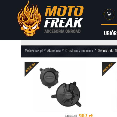
UBIÓR
>
>
>
MotoFreak.pl
Akcesoria
Crashpady i ochrona
Osłony dekli
(
PRODUCENCI
MODELE
PROMOCJA
PROMOCJA
GB RACING
(116)
APRI
BMW
BMW 
BMW 
DUCA
987 zł
1 039 zł