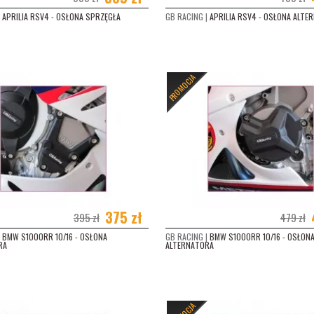
TI 848 EVO (2011 - 2014)
(4)
APRILIA RSV4 - OSŁONA SPRZĘGŁA
GB RACING |
APRILIA RSV4 - OSŁONA ALTE
TI 1198 (2011 - 2018)
(4)
TI 1199 PANIGALE (2012 - 2014)
(3)
PROMOCJA
DA CBR 600 RR (2007 - 2008)
(4)
DA CBR 600 RR (2009 - 2012)
(4)
DA CBR 1000 RR (2004 - 2005)
(1)
DA CBR 1000 RR (2006 - 2007)
(1)
A CBR 1000 RR (2008 - 2011)
(3)
375 zł
395 zł
479 zł
SAKI ER-6F (2005 - 2008)
(4)
BMW S1000RR 10/16 - OSŁONA
GB RACING |
BMW S1000RR 10/16 - OSŁON
RA
ALTERNATORA
SAKI ER-6F (2009 - 2011)
(4)
ASAKI ER-6N (2005 - 2008)
(4)
SAKI ER-6N (2009 - 2011)
(4)