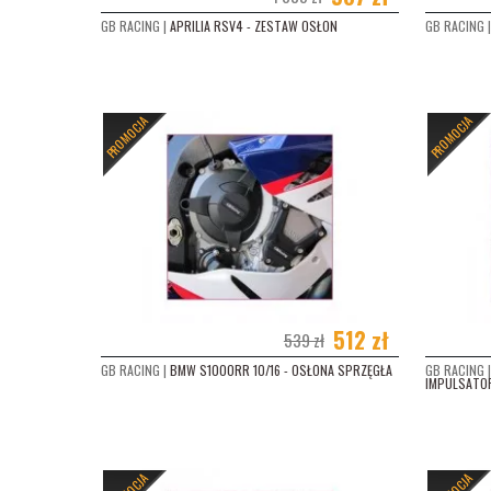
DUCA
GB RACING |
APRILIA RSV4 - ZESTAW OSŁON
GB RACING |
DUCA
DUCA
PROMOCJA
PROMOCJA
HON
PROMOCJE
(116)
HON
HON
HON
HOND
512 zł
539 zł
KAWA
GB RACING |
BMW S1000RR 10/16 - OSŁONA SPRZĘGŁA
GB RACING |
IMPULSATO
KAWA
KAW
KAWA