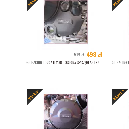
PROMOCJA
PROMOCJA
KAW
KAWA
KAWA
KAWA
493 zł
519 zł
KAWA
GB RACING |
DUCATI 1198 - OSŁONA SPRZĘGŁA/OLEJU
GB RACING |
KAWA
KTM
KTM
PROMOCJA
PROMOCJA
KTM
KTM
KTM 