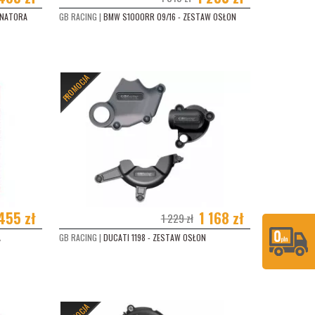
RNATORA
GB RACING |
BMW S1000RR 09/16 - ZESTAW OSŁON
PROMOCJA
455 zł
1 168 zł
1 229 zł
A
GB RACING |
DUCATI 1198 - ZESTAW OSŁON