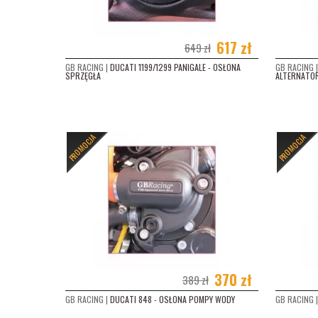
KTM
KTM 
617 zł
649 zł
KTM 
GB RACING |
DUCATI 1199/1299 PANIGALE - OSŁONA
GB RACING |
SPRZĘGŁA
ALTERNATO
MV-A
SUZ
PROMOCJA
PROMOCJA
SUZ
SUZU
SUZU
SUZU
SUZU
370 zł
389 zł
SUZU
GB RACING |
DUCATI 848 - OSŁONA POMPY WODY
GB RACING |
SUZU