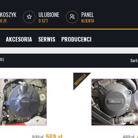
KOSZYK
ULUBIONE
PANEL
0 ZŁ
0 SZT
KLIENTA
AKCESORIA
SERWIS
PRODUCENCI
116)
Sort
 MOTOCYKLI
BESTELLERY
(4)
PROMOCJA
LIA RSV4 (2009 - 2018)
(3)
 S1000 RR (2009 - 2014)
(4)
S1000 RR (2009 - 2011)
(4)
S1000 RR (2012 - 2014)
(4)
TI 848 (2007 - 2010)
(4)
569 zł
599 zł
489 zł