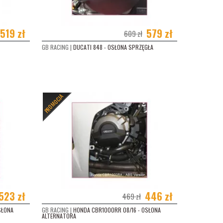
 519 zł
579 zł
609 zł
GB RACING |
DUCATI 848 - OSŁONA SPRZĘGŁA
PROMOCJA
523 zł
446 zł
469 zł
SŁONA
GB RACING |
HONDA CBR1000RR 08/16 - OSŁONA
ALTERNATORA