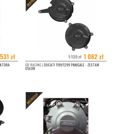
PROMOCJA
531 zł
1 082 zł
1 139 zł
NATORA
GB RACING |
DUCATI 1199/1299 PANIGALE - ZESTAW
OSŁON
PROMOCJA