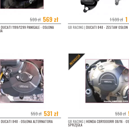
 990 SUPERDUKE (2005 - 2013)
(3)
1190 RC8 (2008 - 2014)
(3)
569 zł
1
599 zł
1 599 zł
1290 SUPER DUKE (2014 - 2019)
(1)
DUCATI 1199/1299 PANIGALE - OSŁONA
GB RACING |
DUCATI 848 - ZESTAW OSŁON
RA
GUSTA F3 675 (2012 - 2016)
(3)
UKI GSX-R 600/750 (2006 - 2007)
(4)
PROMOCJA
UKI GSX-R 600/750 (2008 - 2010)
(4)
KI GSX-R 600/750 (2011 - 2017)
(4)
KI SV 650 (2003 - 2003)
(3)
KI SV 650 (2004 - 2008)
(3)
KI SVF 650 GLADIUS (2009 - 2014)
(3)
531 zł
559 zł
550 zł
KI GSX-R 1000 (2005 - 2006)
(3)
DUCATI 848 - OSŁONA ALTERNATORA
GB RACING |
HONDA CBR1000RR 08/16 - O
SPRZĘGŁA
KI GSX-R 1000 (2007 - 2008)
(3)