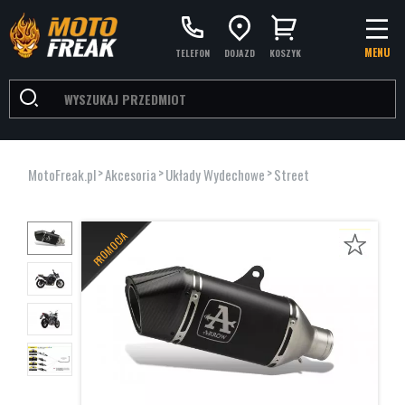
MENU
TELEFON
DOJAZD
KOSZYK
>
>
>
MotoFreak.pl
Akcesoria
Układy Wydechowe
Street
PROMOCJA