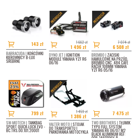
PROMOCJA
PROMOCJA
1 662 zł
7 074 zł
143 zł
1 496 zł
6 508 zł
BARRACUDA |
KOŃCÓWKI
DYNO JET |
IGNITION
BREMBO |
ZACISKI
KIEROWNICY B-LUX
MODULE YAMAHA YZF R6
HAMULCOWE NA PRZÓD
SREBRNE
06/16
BREMBO CNC .484 CAFÉ
RACER 108MM YAMAHA
YZF R6 05/16
PROMOCJA
1 459 zł
799 zł
7 475 zł
1 386 zł
SW-MOTECH |
TANKBAG
TWO BROTHERS |
TŁUMIK
VALTER MOTO |
STOJAK
SPORT QUICK-LOCK EVO -
TYPU FULL SYSTEM
DO TRANSPORTU I
BC.TRS.00.101.20001
YAMAHA R6 06/07 M2
PARKOWANIA MOTOCYKLA
BLACK ALUMINUM REF:
005-1460106V-B