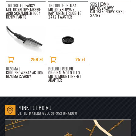
SIXS |
KOMIN
TRILOBITE |
JEANSY
TRILOBITE |
BLUZA
MOTOCYKLOWY
MOTOCYKLOWE MĘSKIE
MOTOCYKLOWA Z
CAŁOSEZONOWY SIXS |
ACID SCRAMBLER 1664
KAPTUREM TRILOBITE
SZARY
DENIM PANTS
2472 TWASTER
259 zł
25 zł
RIZOMA |
BEELINE |
BEELINE
KIERUNKOWSKAZ ACTION
ORIGINAL MOTO II TO
RIZOMA CZARNY
MOTO MOUNT INSERT
ADAPTER
PUNKT ODBIORU
UL. TETMAJERA 65D, 31-352 KRAKÓW