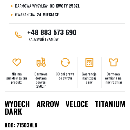
DARMOWA WYSYŁKA:
OD KWOTY 250ZŁ
GWARANCJA:
24 MIESIĄCE
+48 883 573 690
ZADZWOŃ I ZAMÓW
Nie ma
Darmowa
30 dni prawa
Gwarancja
Darmowa
punktów za ten
dostawa
do zwrotu
najniższej
wymiana na
produkt.
powyżej
ceny
inny rozmiar
250zł*
WYDECH ARROW VELOCE TITANIUM
DARK
KOD: 71503VLN