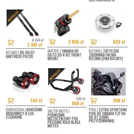
PROMOCJA
8 201 zł
2 835 zł
823 zł
7 381 zł
MATRIS |
YAMAHA R6
RIZOMA |
ZATYCZKA
BITUBO |
R6 06/07
06/13 SD-R KIT FRONT
ZBIORNIKA PALIWA
KARTRIDŻE PRZÓD
MOUNT
RIZOMA (DWA KOLORY)
PROMOCJA
589 zł
143 zł
390 zł
560 zł
BARRACUDA |
KOŃCÓWKI
PUIG |
SZYBA SPORTOWA
VALTER MOTO |
KIEROWNICY B-LUX
PUIG DO YAMAHA YZF R6
PODNOŚNIK
CZERWONE
06-07 (LEKKO
MOTOCYKLOWY POD
PRZYCIEMNIANA)
PRZEDNIE KOŁO KLASA
MOTO3