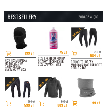
BESTSELLERY
ZOBACZ WIĘCEJ
PROMOCJA
75 zł
649 zł
199 zł
584 zł
SIXS |
PŁYN DO PRANIA
SIXS |
KOMINIARKA
ODZIEŻY TECHNICZNEJ
TRILOBITE |
DRESY
MOTOCYKLOWA
SIXS ZAPACH : SIXS
MOTOCYKLOWE TRILOBITE
CAŁOROCZNA
DRIBLE 2463
BEZSZWOWA SIXS
PROMOCJA
PROMOCJA
999 zł
899 zł
99 zł
599 zł
809 zł